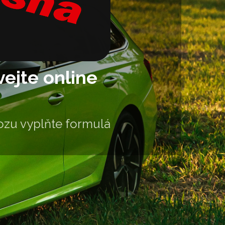
ejte online
zu vyplňte formulář.
né údaje j