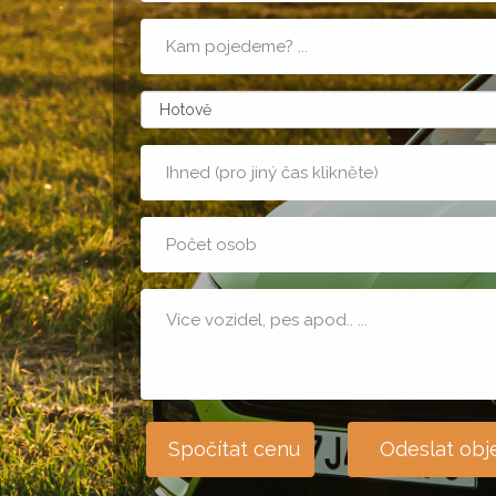
Cílová
adresa
zpusobPlatby
Kdy
Počet
osob
Poznámka
Spočítat cenu
Odeslat ob